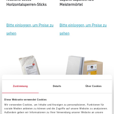
Horizontalsperren-Sticks
Meistermörtel
Bitte einloggen, um Preise zu
Bitte einloggen, um Preise zu
sehen
sehen
Zustimmung
Details
Über Cookies
redstone Secco Sockel- und
Caparol Capatect IDS Protect
Diese Webseite verwendet Cookies
Entfeuchtungsputz
Sanierplatte CS
Wir verwenden Cookies, um Inhalte und Anzeigen zu personalisieren, Funktionen für
soziale Medien anbieten zu können und die Zugriffe auf unsere Website zu analysieren.
Außerdem geben wir Informationen zu Ihrer Verwendung unserer Website an unsere