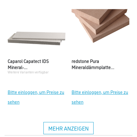
Caparol Capatect IDS
redstone Pura
Mineral-
Mineraldämmplatte
Weitere Varianten verfügbar
Laibungsdämmplatte
hydrophil
Bitte einloggen, um Preise zu
Bitte einloggen, um Preise zu
sehen
sehen
MEHR ANZEIGEN