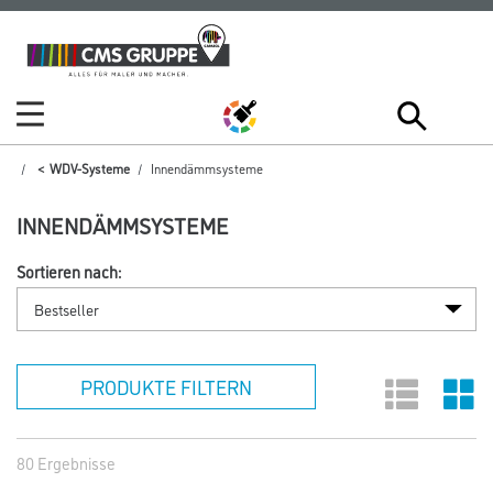
Zum
Zum
Inhalt
Navigationsmenü
springen
springen
WDV-Systeme
Innendämmsysteme
INNENDÄMMSYSTEME
Sortieren nach:
PRODUKTE FILTERN
80 Ergebnisse