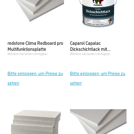
redstone Clima Redboard pro
Caparol Capalac
Multifunktionsplatte
Dickschichtlack mit
Weitere Varianten verfügbar
Weitere Varianten verfügbar
Eisenglimmer
Bitte einloggen, um Preise zu
Bitte einloggen, um Preise zu
sehen
sehen