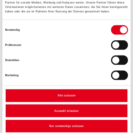
Partner für soziale Medien, Werbung und Analysen weiter. Unsere Partner führen diese
Informationen möglicherweise mit weiteren Daten zusammen, die Sie ihnen bereitgestellt
haben oder die sie im Rahmen Ihrer Nutzung der Dienste gesammelt haben.
Bitte einloggen, um Preise zu
Bitte einloggen, um Preise zu
sehen
sehen
Einwilligungsauswahl
Notwendig
Präferenzen
Statistiken
Marketing
Alle zulassen
redstone Clima Redboard
redstone Spezialkleber SB
Keilplatte
Dünnbettmörtel
Auswahl erlauben
Weitere Varianten verfügbar
Nur notwendige zulassen
Bitte einloggen, um Preise zu
Bitte einloggen, um Preise zu