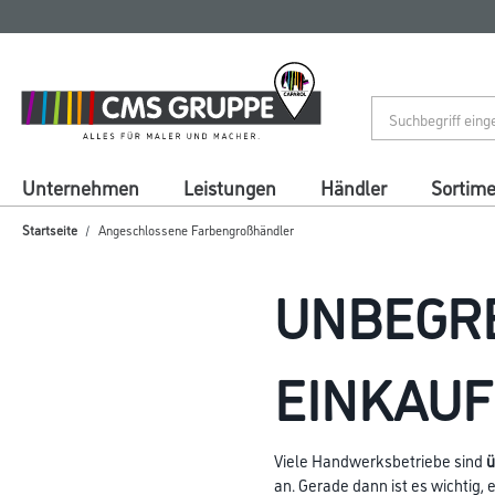
Zum
Zum
Inhalt
Navigationsmenü
springen
springen
Unternehmen
Leistungen
Händler
Sortim
Startseite
Angeschlossene Farbengroßhändler
UNBEGR
EINKAUF
Viele Handwerksbetriebe sind
ü
an. Gerade dann ist es wichtig,