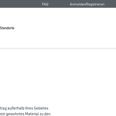
FAQ
Anmelden/Registrieren
Standorte
rag außerhalb ihres Gebietes
 sein gewohntes Material zu den