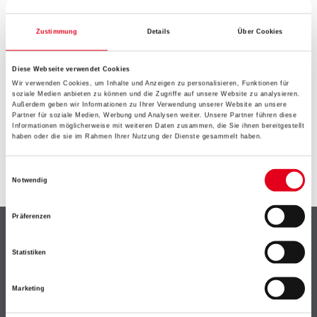
EIN KLEINER ZWISCHENFALL
IST AUFGETRETEN
Zustimmung
Details
Über Cookies
Diese Webseite verwendet Cookies
Keine Sorge, wir pinseln schon an der Lösung und
Wir verwenden Cookies, um Inhalte und Anzeigen zu personalisieren, Funktionen für
werden das Problem so schnell wie möglich beheben.
soziale Medien anbieten zu können und die Zugriffe auf unsere Website zu analysieren.
Erkunden Sie in der Zwischenzeit unseren Online-Shop
Außerdem geben wir Informationen zu Ihrer Verwendung unserer Website an unsere
Partner für soziale Medien, Werbung und Analysen weiter. Unsere Partner führen diese
und lassen Sie sich inspirieren.
Informationen möglicherweise mit weiteren Daten zusammen, die Sie ihnen bereitgestellt
haben oder die sie im Rahmen Ihrer Nutzung der Dienste gesammelt haben.
ZURÜCK ZUM ONLINE-SHOP
Einwilligungsauswahl
Notwendig
Präferenzen
Shop
Statistiken
Farbe
WDV-Systeme
Marketing
Trockenbau
Putze- und Spachtelmassen