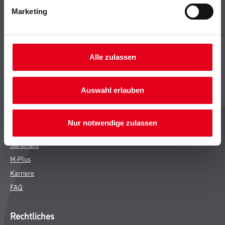
Marketing
Bodenbeläge
Wand- & Deckenbeläge
Werkzeug & Maschinen
Verbrauchsmaterialien
Alle zulassen
CMS Gruppe
Auswahl erlauben
Unternehmen
Leistungen
Nur notwendige zulassen
Händler
Sortiment
M-Plus
Karriere
FAQ
Rechtliches