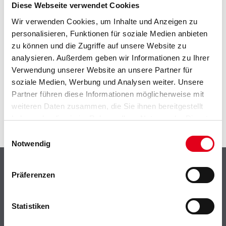
EIN KLEINER ZWISCHENFALL
Diese Webseite verwendet Cookies
Wir verwenden Cookies, um Inhalte und Anzeigen zu
IST AUFGETRETEN
personalisieren, Funktionen für soziale Medien anbieten
zu können und die Zugriffe auf unsere Website zu
Keine Sorge, wir pinseln schon an der Lösung und
analysieren. Außerdem geben wir Informationen zu Ihrer
werden das Problem so schnell wie möglich beheben.
Verwendung unserer Website an unsere Partner für
Erkunden Sie in der Zwischenzeit unseren Online-Shop
soziale Medien, Werbung und Analysen weiter. Unsere
und lassen Sie sich inspirieren.
Partner führen diese Informationen möglicherweise mit
ZURÜCK ZUM ONLINE-SHOP
weiteren Daten zusammen, die Sie ihnen bereitgestellt
haben oder die sie im Rahmen Ihrer Nutzung der Dienste
gesammelt haben.
Einwilligungsauswahl
Notwendig
Shop
Präferenzen
Farbe
WDV-Systeme
Statistiken
Trockenbau
Putze- und Spachtelmassen