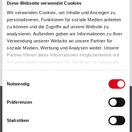
EIN KLEINER ZWISCHENFALL
Diese Webseite verwendet Cookies
Wir verwenden Cookies, um Inhalte und Anzeigen zu
IST AUFGETRETEN
personalisieren, Funktionen für soziale Medien anbieten
zu können und die Zugriffe auf unsere Website zu
Keine Sorge, wir pinseln schon an der Lösung und
analysieren. Außerdem geben wir Informationen zu Ihrer
werden das Problem so schnell wie möglich beheben.
Verwendung unserer Website an unsere Partner für
Erkunden Sie in der Zwischenzeit unseren Online-Shop
soziale Medien, Werbung und Analysen weiter. Unsere
und lassen Sie sich inspirieren.
Partner führen diese Informationen möglicherweise mit
ZURÜCK ZUM ONLINE-SHOP
weiteren Daten zusammen, die Sie ihnen bereitgestellt
haben oder die sie im Rahmen Ihrer Nutzung der Dienste
gesammelt haben.
Einwilligungsauswahl
Notwendig
Shop
Präferenzen
Farbe
WDV-Systeme
Statistiken
Trockenbau
Putze- und Spachtelmassen