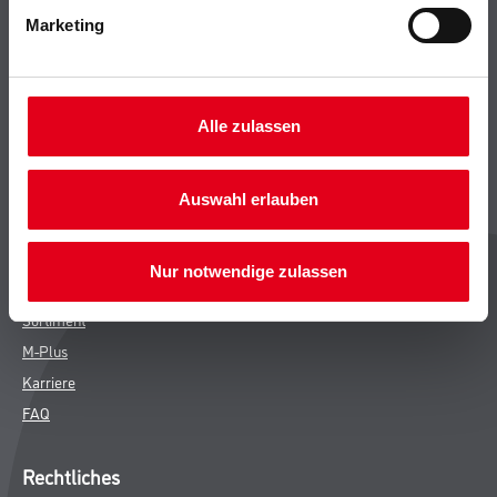
Marketing
Bodenbeläge
Wand- & Deckenbeläge
Werkzeug & Maschinen
Verbrauchsmaterialien
Alle zulassen
CMS Gruppe
Auswahl erlauben
Unternehmen
Leistungen
Nur notwendige zulassen
Händler
Sortiment
M-Plus
Karriere
FAQ
Rechtliches