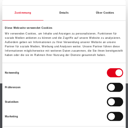
EIN KLEINER ZWISCHENFALL
IST AUFGETRETEN
Zustimmung
Details
Über Cookies
Diese Webseite verwendet Cookies
Keine Sorge, wir pinseln schon an der Lösung und
Wir verwenden Cookies, um Inhalte und Anzeigen zu personalisieren, Funktionen für
werden das Problem so schnell wie möglich beheben.
soziale Medien anbieten zu können und die Zugriffe auf unsere Website zu analysieren.
Erkunden Sie in der Zwischenzeit unseren Online-Shop
Außerdem geben wir Informationen zu Ihrer Verwendung unserer Website an unsere
Partner für soziale Medien, Werbung und Analysen weiter. Unsere Partner führen diese
und lassen Sie sich inspirieren.
Informationen möglicherweise mit weiteren Daten zusammen, die Sie ihnen bereitgestellt
haben oder die sie im Rahmen Ihrer Nutzung der Dienste gesammelt haben.
ZURÜCK ZUM ONLINE-SHOP
Einwilligungsauswahl
Notwendig
Präferenzen
Shop
Statistiken
Farbe
WDV-Systeme
Marketing
Trockenbau
Putze- und Spachtelmassen