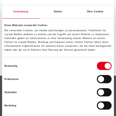
EIN KLEINER ZWISCHENFALL
IST AUFGETRETEN
Zustimmung
Details
Über Cookies
Diese Webseite verwendet Cookies
Keine Sorge, wir pinseln schon an der Lösung und
Wir verwenden Cookies, um Inhalte und Anzeigen zu personalisieren, Funktionen für
werden das Problem so schnell wie möglich beheben.
soziale Medien anbieten zu können und die Zugriffe auf unsere Website zu analysieren.
Erkunden Sie in der Zwischenzeit unseren Online-Shop
Außerdem geben wir Informationen zu Ihrer Verwendung unserer Website an unsere
Partner für soziale Medien, Werbung und Analysen weiter. Unsere Partner führen diese
und lassen Sie sich inspirieren.
Informationen möglicherweise mit weiteren Daten zusammen, die Sie ihnen bereitgestellt
haben oder die sie im Rahmen Ihrer Nutzung der Dienste gesammelt haben.
ZURÜCK ZUM ONLINE-SHOP
Einwilligungsauswahl
Notwendig
Präferenzen
Shop
Statistiken
Farbe
WDV-Systeme
Marketing
Trockenbau
Putze- und Spachtelmassen