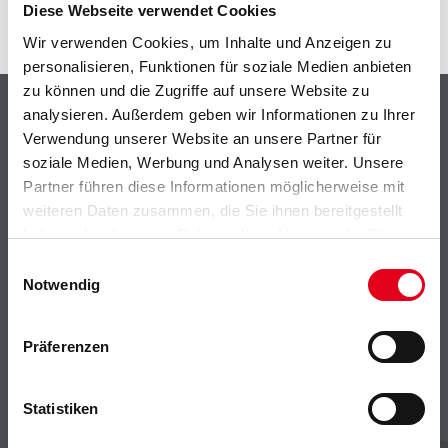
Diese Webseite verwendet Cookies
Wir verwenden Cookies, um Inhalte und Anzeigen zu
personalisieren, Funktionen für soziale Medien anbieten
zu können und die Zugriffe auf unsere Website zu
Shop
analysieren. Außerdem geben wir Informationen zu Ihrer
Verwendung unserer Website an unsere Partner für
Farbe
soziale Medien, Werbung und Analysen weiter. Unsere
WDV-Systeme
Partner führen diese Informationen möglicherweise mit
Trockenbau
weiteren Daten zusammen, die Sie ihnen bereitgestellt
Putze- und Spachtelmassen
haben oder die sie im Rahmen Ihrer Nutzung der Dienste
Bodenbeläge
gesammelt haben.
Einwilligungsauswahl
Wand- & Deckenbeläge
Notwendig
Werkzeug & Maschinen
Verbrauchsmaterialien
Präferenzen
CMS Gruppe
Statistiken
Unternehmen