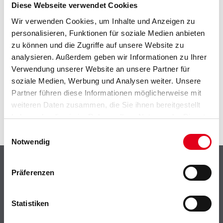
EIN KLEINER ZWISCHENFALL
Diese Webseite verwendet Cookies
Wir verwenden Cookies, um Inhalte und Anzeigen zu
IST AUFGETRETEN
personalisieren, Funktionen für soziale Medien anbieten
zu können und die Zugriffe auf unsere Website zu
Keine Sorge, wir pinseln schon an der Lösung und
analysieren. Außerdem geben wir Informationen zu Ihrer
werden das Problem so schnell wie möglich beheben.
Verwendung unserer Website an unsere Partner für
Erkunden Sie in der Zwischenzeit unseren Online-Shop
soziale Medien, Werbung und Analysen weiter. Unsere
und lassen Sie sich inspirieren.
Partner führen diese Informationen möglicherweise mit
ZURÜCK ZUM ONLINE-SHOP
weiteren Daten zusammen, die Sie ihnen bereitgestellt
haben oder die sie im Rahmen Ihrer Nutzung der Dienste
gesammelt haben.
Einwilligungsauswahl
Notwendig
Shop
Präferenzen
Farbe
WDV-Systeme
Statistiken
Trockenbau
Putze- und Spachtelmassen