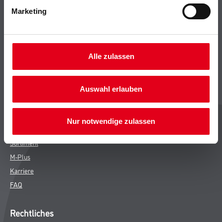
Marketing
Bodenbeläge
Wand- & Deckenbeläge
Werkzeug & Maschinen
Verbrauchsmaterialien
Alle zulassen
CMS Gruppe
Auswahl erlauben
Unternehmen
Leistungen
Nur notwendige zulassen
Händler
Sortiment
M-Plus
Karriere
FAQ
Rechtliches