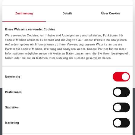
EIN KLEINER ZWISCHENFALL
IST AUFGETRETEN
Zustimmung
Details
Über Cookies
Diese Webseite verwendet Cookies
Keine Sorge, wir pinseln schon an der Lösung und
Wir verwenden Cookies, um Inhalte und Anzeigen zu personalisieren, Funktionen für
werden das Problem so schnell wie möglich beheben.
soziale Medien anbieten zu können und die Zugriffe auf unsere Website zu analysieren.
Erkunden Sie in der Zwischenzeit unseren Online-Shop
Außerdem geben wir Informationen zu Ihrer Verwendung unserer Website an unsere
Partner für soziale Medien, Werbung und Analysen weiter. Unsere Partner führen diese
und lassen Sie sich inspirieren.
Informationen möglicherweise mit weiteren Daten zusammen, die Sie ihnen bereitgestellt
haben oder die sie im Rahmen Ihrer Nutzung der Dienste gesammelt haben.
ZURÜCK ZUM ONLINE-SHOP
Einwilligungsauswahl
Notwendig
Präferenzen
Shop
Statistiken
Farbe
WDV-Systeme
Marketing
Trockenbau
Putze- und Spachtelmassen