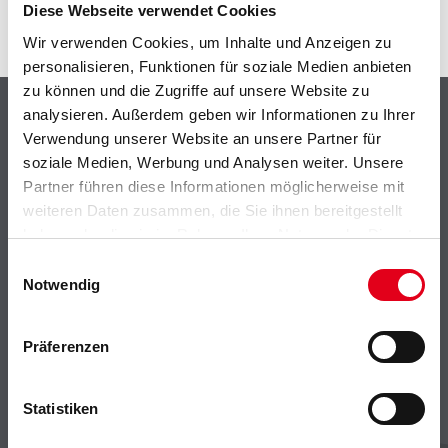
Diese Webseite verwendet Cookies
Wir verwenden Cookies, um Inhalte und Anzeigen zu
personalisieren, Funktionen für soziale Medien anbieten
zu können und die Zugriffe auf unsere Website zu
Shop
analysieren. Außerdem geben wir Informationen zu Ihrer
Verwendung unserer Website an unsere Partner für
Farbe
soziale Medien, Werbung und Analysen weiter. Unsere
WDV-Systeme
Partner führen diese Informationen möglicherweise mit
Trockenbau
weiteren Daten zusammen, die Sie ihnen bereitgestellt
Putze- und Spachtelmassen
haben oder die sie im Rahmen Ihrer Nutzung der Dienste
Bodenbeläge
gesammelt haben.
Einwilligungsauswahl
Notwendig
Wand- & Deckenbeläge
Werkzeug & Maschinen
Verbrauchsmaterialien
Präferenzen
CMS Gruppe
Statistiken
Unternehmen