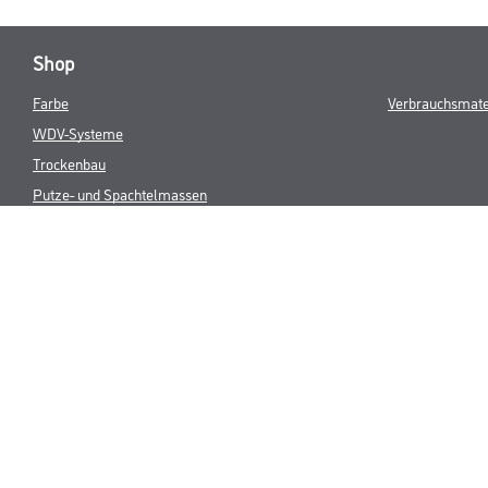
Shop
Farbe
Verbrauchsmate
WDV-Systeme
Trockenbau
Putze- und Spachtelmassen
Bodenbeläge
Wand- & Deckenbeläge
Werkzeug & Maschinen