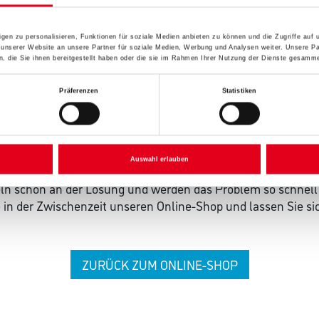
gen zu personalisieren, Funktionen für soziale Medien anbieten zu können und die Zugriffe auf
 unserer Website an unsere Partner für soziale Medien, Werbung und Analysen weiter. Unsere Pa
 die Sie ihnen bereitgestellt haben oder die sie im Rahmen Ihrer Nutzung der Dienste gesamme
Präferenzen
Statistiken
 ZWISCHENFALL IST
Auswahl erlauben
seln schon an der Lösung und werden das Problem so schnell
in der Zwischenzeit unseren Online-Shop und lassen Sie sic
ZURÜCK ZUM ONLINE-SHOP