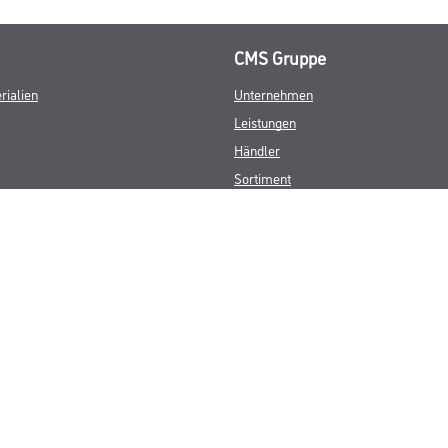
CMS Gruppe
rialien
Unternehmen
Leistungen
Händler
Sortiment
M-Plus
Karriere
FAQ
© Copyright CMS Dienstleistungs-Gesellschaft