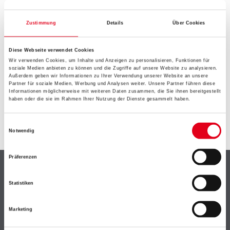
EIN KLEINER ZWISCHENFALL
IST AUFGETRETEN
Zustimmung
Details
Über Cookies
Diese Webseite verwendet Cookies
Keine Sorge, wir pinseln schon an der Lösung und
Wir verwenden Cookies, um Inhalte und Anzeigen zu personalisieren, Funktionen für
werden das Problem so schnell wie möglich beheben.
soziale Medien anbieten zu können und die Zugriffe auf unsere Website zu analysieren.
Erkunden Sie in der Zwischenzeit unseren Online-Shop
Außerdem geben wir Informationen zu Ihrer Verwendung unserer Website an unsere
Partner für soziale Medien, Werbung und Analysen weiter. Unsere Partner führen diese
und lassen Sie sich inspirieren.
Informationen möglicherweise mit weiteren Daten zusammen, die Sie ihnen bereitgestellt
haben oder die sie im Rahmen Ihrer Nutzung der Dienste gesammelt haben.
ZURÜCK ZUM ONLINE-SHOP
Einwilligungsauswahl
Notwendig
Präferenzen
Shop
Statistiken
Farbe
WDV-Systeme
Marketing
Trockenbau
Putze- und Spachtelmassen