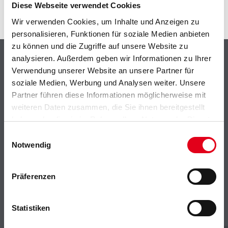
Diese Webseite verwendet Cookies
Wir verwenden Cookies, um Inhalte und Anzeigen zu
personalisieren, Funktionen für soziale Medien anbieten
zu können und die Zugriffe auf unsere Website zu
Shop
analysieren. Außerdem geben wir Informationen zu Ihrer
Verwendung unserer Website an unsere Partner für
Farbe
soziale Medien, Werbung und Analysen weiter. Unsere
WDV-Systeme
Partner führen diese Informationen möglicherweise mit
Trockenbau
weiteren Daten zusammen, die Sie ihnen bereitgestellt
Putze- und Spachtelmassen
haben oder die sie im Rahmen Ihrer Nutzung der Dienste
Bodenbeläge
gesammelt haben.
Einwilligungsauswahl
Notwendig
Wand- & Deckenbeläge
Werkzeug & Maschinen
Verbrauchsmaterialien
Präferenzen
CMS Gruppe
Statistiken
Unternehmen