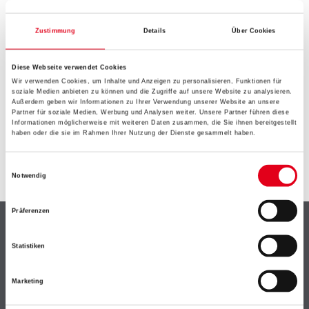
EIN KLEINER ZWISCHENFALL
IST AUFGETRETEN
Zustimmung
Details
Über Cookies
Diese Webseite verwendet Cookies
Keine Sorge, wir pinseln schon an der Lösung und
Wir verwenden Cookies, um Inhalte und Anzeigen zu personalisieren, Funktionen für
werden das Problem so schnell wie möglich beheben.
soziale Medien anbieten zu können und die Zugriffe auf unsere Website zu analysieren.
Erkunden Sie in der Zwischenzeit unseren Online-Shop
Außerdem geben wir Informationen zu Ihrer Verwendung unserer Website an unsere
Partner für soziale Medien, Werbung und Analysen weiter. Unsere Partner führen diese
und lassen Sie sich inspirieren.
Informationen möglicherweise mit weiteren Daten zusammen, die Sie ihnen bereitgestellt
haben oder die sie im Rahmen Ihrer Nutzung der Dienste gesammelt haben.
ZURÜCK ZUM ONLINE-SHOP
Einwilligungsauswahl
Notwendig
Präferenzen
Shop
Statistiken
Farbe
WDV-Systeme
Marketing
Trockenbau
Putze- und Spachtelmassen