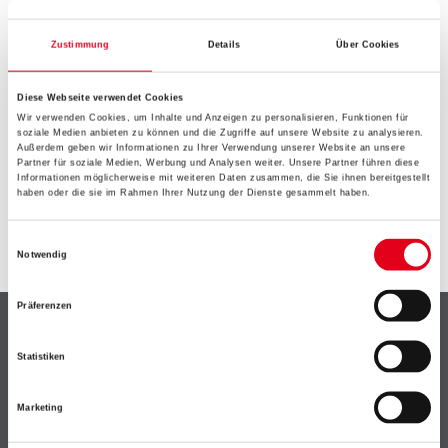
EIN KLEINER ZWISCHENFALL
IST AUFGETRETEN
Zustimmung
Details
Über Cookies
Diese Webseite verwendet Cookies
Keine Sorge, wir pinseln schon an der Lösung und
Wir verwenden Cookies, um Inhalte und Anzeigen zu personalisieren, Funktionen für
werden das Problem so schnell wie möglich beheben.
soziale Medien anbieten zu können und die Zugriffe auf unsere Website zu analysieren.
Erkunden Sie in der Zwischenzeit unseren Online-Shop
Außerdem geben wir Informationen zu Ihrer Verwendung unserer Website an unsere
Partner für soziale Medien, Werbung und Analysen weiter. Unsere Partner führen diese
und lassen Sie sich inspirieren.
Informationen möglicherweise mit weiteren Daten zusammen, die Sie ihnen bereitgestellt
haben oder die sie im Rahmen Ihrer Nutzung der Dienste gesammelt haben.
ZURÜCK ZUM ONLINE-SHOP
Einwilligungsauswahl
Notwendig
Präferenzen
Shop
Statistiken
Farbe
WDV-Systeme
Marketing
Trockenbau
Putze- und Spachtelmassen