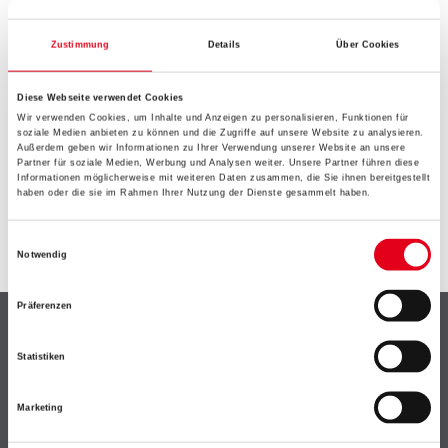
EIN KLEINER ZWISCHENFALL
IST AUFGETRETEN
Zustimmung
Details
Über Cookies
Diese Webseite verwendet Cookies
Keine Sorge, wir pinseln schon an der Lösung und
Wir verwenden Cookies, um Inhalte und Anzeigen zu personalisieren, Funktionen für
werden das Problem so schnell wie möglich beheben.
soziale Medien anbieten zu können und die Zugriffe auf unsere Website zu analysieren.
Erkunden Sie in der Zwischenzeit unseren Online-Shop
Außerdem geben wir Informationen zu Ihrer Verwendung unserer Website an unsere
Partner für soziale Medien, Werbung und Analysen weiter. Unsere Partner führen diese
und lassen Sie sich inspirieren.
Informationen möglicherweise mit weiteren Daten zusammen, die Sie ihnen bereitgestellt
haben oder die sie im Rahmen Ihrer Nutzung der Dienste gesammelt haben.
ZURÜCK ZUM ONLINE-SHOP
Einwilligungsauswahl
Notwendig
Präferenzen
Shop
Statistiken
Farbe
WDV-Systeme
Marketing
Trockenbau
Putze- und Spachtelmassen