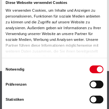
EIN KLEINER ZWISCHENFALL
Diese Webseite verwendet Cookies
Wir verwenden Cookies, um Inhalte und Anzeigen zu
IST AUFGETRETEN
personalisieren, Funktionen für soziale Medien anbieten
zu können und die Zugriffe auf unsere Website zu
Keine Sorge, wir pinseln schon an der Lösung und
analysieren. Außerdem geben wir Informationen zu Ihrer
werden das Problem so schnell wie möglich beheben.
Verwendung unserer Website an unsere Partner für
Erkunden Sie in der Zwischenzeit unseren Online-Shop
soziale Medien, Werbung und Analysen weiter. Unsere
und lassen Sie sich inspirieren.
Partner führen diese Informationen möglicherweise mit
ZURÜCK ZUM ONLINE-SHOP
weiteren Daten zusammen, die Sie ihnen bereitgestellt
haben oder die sie im Rahmen Ihrer Nutzung der Dienste
gesammelt haben.
Einwilligungsauswahl
Notwendig
Shop
Präferenzen
Farbe
WDV-Systeme
Statistiken
Trockenbau
Putze- und Spachtelmassen