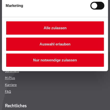
Marketing
Bodenbeläge
Wand- & Deckenbeläge
Werkzeug & Maschinen
Verbrauchsmaterialien
Alle zulassen
CMS Gruppe
Auswahl erlauben
Unternehmen
Leistungen
Nur notwendige zulassen
Händler
Sortiment
M-Plus
Karriere
FAQ
Rechtliches