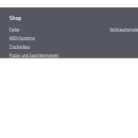
Shop
Farbe
Verbrauchsmate
WDV-Systeme
Trockenbau
Putze- und Spachtelmassen
Bodenbeläge
Wand- & Deckenbeläge
Werkzeug & Maschinen