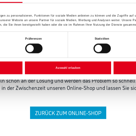
gen zu personalisieren, Funktionen für soziale Medien anbieten zu können und die Zugriffe auf
 unserer Website an unsere Partner für soziale Medien, Werbung und Analysen weiter. Unsere Pa
 die Sie ihnen bereitgestellt haben oder die sie im Rahmen Ihrer Nutzung der Dienste gesamme
Präferenzen
Statistiken
 ZWISCHENFALL IST
Auswahl erlauben
seln schon an der Lösung und werden das Problem so schnell
in der Zwischenzeit unseren Online-Shop und lassen Sie sic
ZURÜCK ZUM ONLINE-SHOP