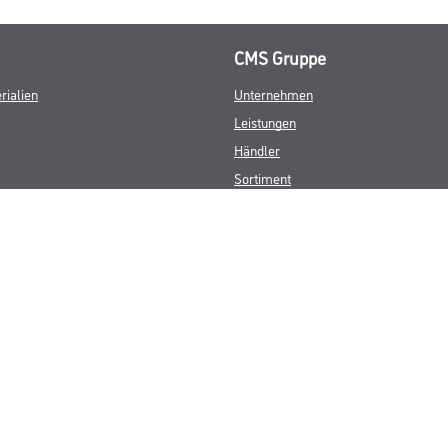
CMS Gruppe
rialien
Unternehmen
Leistungen
Händler
Sortiment
M-Plus
Karriere
FAQ
© Copyright CMS Dienstleistungs-Gesellschaft