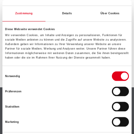
EIN KLEINER ZWISCHENFALL
IST AUFGETRETEN
Zustimmung
Details
Über Cookies
Diese Webseite verwendet Cookies
Keine Sorge, wir pinseln schon an der Lösung und
Wir verwenden Cookies, um Inhalte und Anzeigen zu personalisieren, Funktionen für
werden das Problem so schnell wie möglich beheben.
soziale Medien anbieten zu können und die Zugriffe auf unsere Website zu analysieren.
Erkunden Sie in der Zwischenzeit unseren Online-Shop
Außerdem geben wir Informationen zu Ihrer Verwendung unserer Website an unsere
Partner für soziale Medien, Werbung und Analysen weiter. Unsere Partner führen diese
und lassen Sie sich inspirieren.
Informationen möglicherweise mit weiteren Daten zusammen, die Sie ihnen bereitgestellt
haben oder die sie im Rahmen Ihrer Nutzung der Dienste gesammelt haben.
ZURÜCK ZUM ONLINE-SHOP
Einwilligungsauswahl
Notwendig
Präferenzen
Shop
Statistiken
Farbe
WDV-Systeme
Marketing
Trockenbau
Putze- und Spachtelmassen