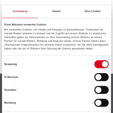
EIN KLEINER ZWISCHENFALL
IST AUFGETRETEN
Zustimmung
Details
Über Cookies
Diese Webseite verwendet Cookies
Keine Sorge, wir pinseln schon an der Lösung und
Wir verwenden Cookies, um Inhalte und Anzeigen zu personalisieren, Funktionen für
werden das Problem so schnell wie möglich beheben.
soziale Medien anbieten zu können und die Zugriffe auf unsere Website zu analysieren.
Erkunden Sie in der Zwischenzeit unseren Online-Shop
Außerdem geben wir Informationen zu Ihrer Verwendung unserer Website an unsere
Partner für soziale Medien, Werbung und Analysen weiter. Unsere Partner führen diese
und lassen Sie sich inspirieren.
Informationen möglicherweise mit weiteren Daten zusammen, die Sie ihnen bereitgestellt
haben oder die sie im Rahmen Ihrer Nutzung der Dienste gesammelt haben.
ZURÜCK ZUM ONLINE-SHOP
Einwilligungsauswahl
Notwendig
Präferenzen
Shop
Statistiken
Farbe
WDV-Systeme
Marketing
Trockenbau
Putze- und Spachtelmassen