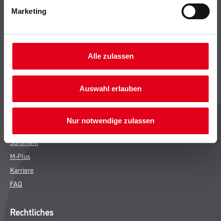
Marketing
Bodenbeläge
Wand- & Deckenbeläge
Werkzeug & Maschinen
Verbrauchsmaterialien
Alle zulassen
CMS Gruppe
Auswahl erlauben
Unternehmen
Leistungen
Nur notwendige zulassen
Händler
Sortiment
M-Plus
Karriere
FAQ
Rechtliches