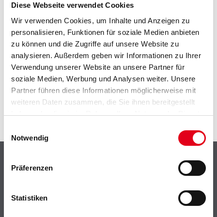
EIN KLEINER ZWISCHENFALL
Diese Webseite verwendet Cookies
Wir verwenden Cookies, um Inhalte und Anzeigen zu
IST AUFGETRETEN
personalisieren, Funktionen für soziale Medien anbieten
zu können und die Zugriffe auf unsere Website zu
Keine Sorge, wir pinseln schon an der Lösung und
analysieren. Außerdem geben wir Informationen zu Ihrer
werden das Problem so schnell wie möglich beheben.
Verwendung unserer Website an unsere Partner für
Erkunden Sie in der Zwischenzeit unseren Online-Shop
soziale Medien, Werbung und Analysen weiter. Unsere
und lassen Sie sich inspirieren.
Partner führen diese Informationen möglicherweise mit
ZURÜCK ZUM ONLINE-SHOP
weiteren Daten zusammen, die Sie ihnen bereitgestellt
haben oder die sie im Rahmen Ihrer Nutzung der Dienste
gesammelt haben.
Einwilligungsauswahl
Notwendig
Shop
Präferenzen
Farbe
WDV-Systeme
Statistiken
Trockenbau
Putze- und Spachtelmassen