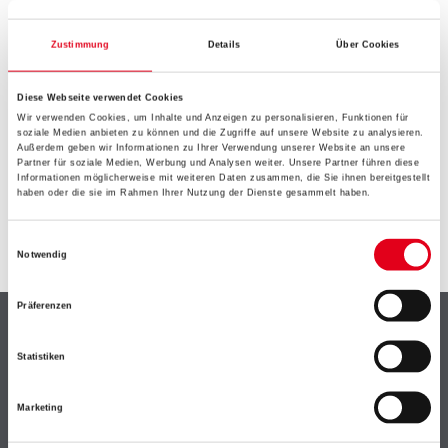
EIN KLEINER ZWISCHENFALL
IST AUFGETRETEN
Zustimmung
Details
Über Cookies
Diese Webseite verwendet Cookies
Keine Sorge, wir pinseln schon an der Lösung und
Wir verwenden Cookies, um Inhalte und Anzeigen zu personalisieren, Funktionen für
werden das Problem so schnell wie möglich beheben.
soziale Medien anbieten zu können und die Zugriffe auf unsere Website zu analysieren.
Erkunden Sie in der Zwischenzeit unseren Online-Shop
Außerdem geben wir Informationen zu Ihrer Verwendung unserer Website an unsere
Partner für soziale Medien, Werbung und Analysen weiter. Unsere Partner führen diese
und lassen Sie sich inspirieren.
Informationen möglicherweise mit weiteren Daten zusammen, die Sie ihnen bereitgestellt
haben oder die sie im Rahmen Ihrer Nutzung der Dienste gesammelt haben.
ZURÜCK ZUM ONLINE-SHOP
Einwilligungsauswahl
Notwendig
Präferenzen
Shop
Statistiken
Farbe
WDV-Systeme
Marketing
Trockenbau
Putze- und Spachtelmassen