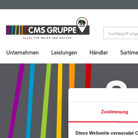
Zum
Zum
Inhalt
Navigationsmenü
springen
springen
Unternehmen
Leistungen
Händler
Sortim
Zustimmung
Diese Webseite verwendet 