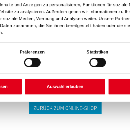
nhalte und Anzeigen zu personalisieren, Funktionen für soziale
Website zu analysieren. Außerdem geben wir Informationen zu I
r soziale Medien, Werbung und Analysen weiter. Unsere Partner
 Daten zusammen, die Sie ihnen bereitgestellt haben oder die s
n.
 ZWISCHENFALL IST
Präferenzen
Statistiken
seln schon an der Lösung und werden das Problem so schnell
in der Zwischenzeit unseren Online-Shop und lassen Sie sic
ssen
Auswahl erlauben
ZURÜCK ZUM ONLINE-SHOP