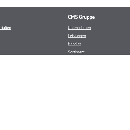
CMS Gruppe
rialien
Unternehmen
Leistungen
Händler
Sortiment
M-Plus
Karriere
FAQ
© Copyright CMS Dienstleistungs-Gesellschaft