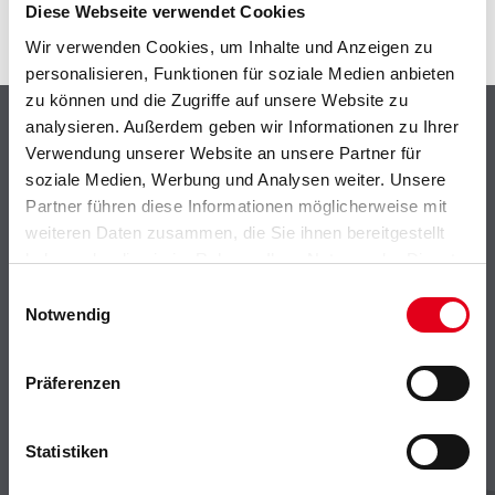
Diese Webseite verwendet Cookies
Wir verwenden Cookies, um Inhalte und Anzeigen zu
personalisieren, Funktionen für soziale Medien anbieten
zu können und die Zugriffe auf unsere Website zu
Shop
analysieren. Außerdem geben wir Informationen zu Ihrer
Verwendung unserer Website an unsere Partner für
Farbe
soziale Medien, Werbung und Analysen weiter. Unsere
WDV-Systeme
Partner führen diese Informationen möglicherweise mit
Trockenbau
weiteren Daten zusammen, die Sie ihnen bereitgestellt
Putze- und Spachtelmassen
haben oder die sie im Rahmen Ihrer Nutzung der Dienste
Bodenbeläge
gesammelt haben.
Einwilligungsauswahl
Notwendig
Wand- & Deckenbeläge
Werkzeug & Maschinen
Verbrauchsmaterialien
Präferenzen
CMS Gruppe
Statistiken
Unternehmen