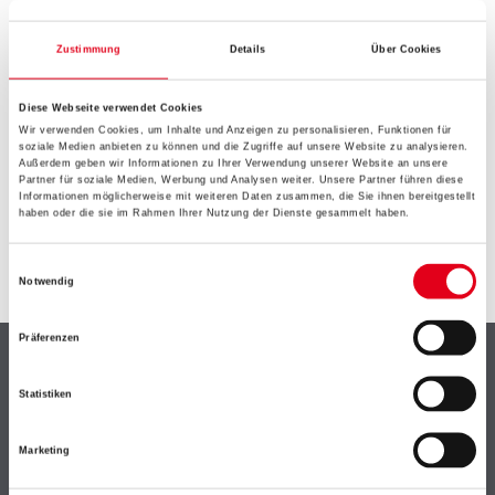
EIN KLEINER ZWISCHENFALL
IST AUFGETRETEN
Zustimmung
Details
Über Cookies
Diese Webseite verwendet Cookies
Keine Sorge, wir pinseln schon an der Lösung und
Wir verwenden Cookies, um Inhalte und Anzeigen zu personalisieren, Funktionen für
werden das Problem so schnell wie möglich beheben.
soziale Medien anbieten zu können und die Zugriffe auf unsere Website zu analysieren.
Erkunden Sie in der Zwischenzeit unseren Online-Shop
Außerdem geben wir Informationen zu Ihrer Verwendung unserer Website an unsere
Partner für soziale Medien, Werbung und Analysen weiter. Unsere Partner führen diese
und lassen Sie sich inspirieren.
Informationen möglicherweise mit weiteren Daten zusammen, die Sie ihnen bereitgestellt
haben oder die sie im Rahmen Ihrer Nutzung der Dienste gesammelt haben.
ZURÜCK ZUM ONLINE-SHOP
Einwilligungsauswahl
Notwendig
Präferenzen
Shop
Statistiken
Farbe
WDV-Systeme
Marketing
Trockenbau
Putze- und Spachtelmassen