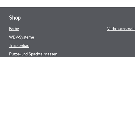
Shop
Farbe
Verbrauchsmate
WDV-Systeme
Trockenbau
Putze- und Spachtelmassen
Bodenbeläge
Wand- & Deckenbeläge
Werkzeug & Maschinen