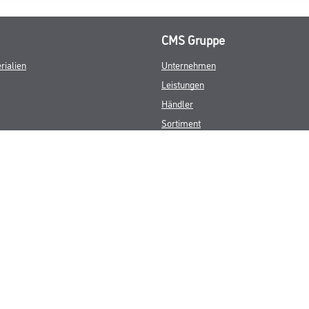
CMS Gruppe
rialien
Unternehmen
Leistungen
Händler
Sortiment
M-Plus
Karriere
FAQ
© Copyright CMS Dienstleistungs-Gesellschaft