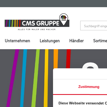
Zum
Zum
Inhalt
Navigationsmenü
springen
springen
Unternehmen
Leistungen
Händler
Sortim
Zustimmung
Diese Webseite verwendet 