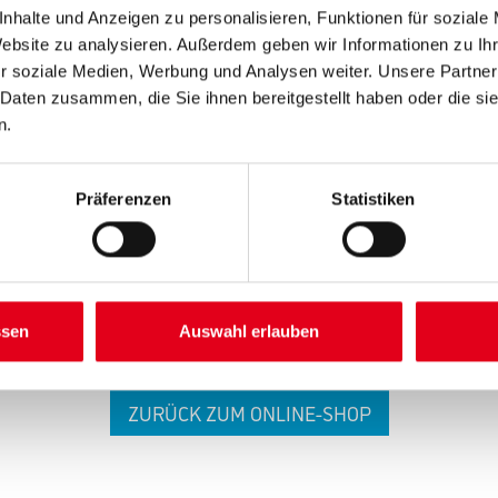
nhalte und Anzeigen zu personalisieren, Funktionen für soziale
Website zu analysieren. Außerdem geben wir Informationen zu I
r soziale Medien, Werbung und Analysen weiter. Unsere Partner
 Daten zusammen, die Sie ihnen bereitgestellt haben oder die s
n.
 ZWISCHENFALL IST
Präferenzen
Statistiken
seln schon an der Lösung und werden das Problem so schnell
in der Zwischenzeit unseren Online-Shop und lassen Sie sic
ssen
Auswahl erlauben
ZURÜCK ZUM ONLINE-SHOP