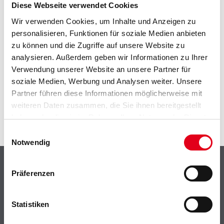
EIN KLEINER ZWISCHENFALL
Diese Webseite verwendet Cookies
Wir verwenden Cookies, um Inhalte und Anzeigen zu
IST AUFGETRETEN
personalisieren, Funktionen für soziale Medien anbieten
zu können und die Zugriffe auf unsere Website zu
Keine Sorge, wir pinseln schon an der Lösung und
analysieren. Außerdem geben wir Informationen zu Ihrer
werden das Problem so schnell wie möglich beheben.
Verwendung unserer Website an unsere Partner für
Erkunden Sie in der Zwischenzeit unseren Online-Shop
soziale Medien, Werbung und Analysen weiter. Unsere
und lassen Sie sich inspirieren.
Partner führen diese Informationen möglicherweise mit
ZURÜCK ZUM ONLINE-SHOP
weiteren Daten zusammen, die Sie ihnen bereitgestellt
haben oder die sie im Rahmen Ihrer Nutzung der Dienste
gesammelt haben.
Einwilligungsauswahl
Notwendig
Shop
Präferenzen
Farbe
WDV-Systeme
Statistiken
Trockenbau
Putze- und Spachtelmassen