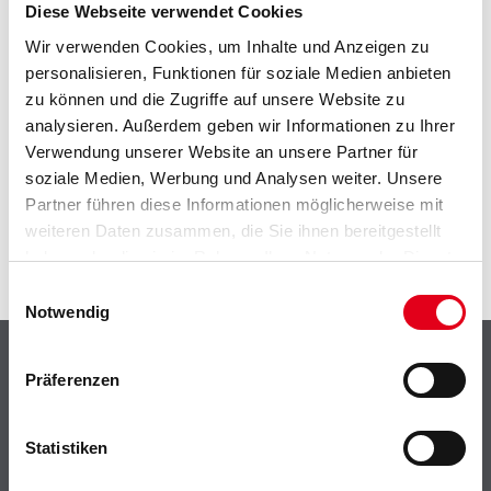
EIN KLEINER ZWISCHENFALL
Diese Webseite verwendet Cookies
Wir verwenden Cookies, um Inhalte und Anzeigen zu
IST AUFGETRETEN
personalisieren, Funktionen für soziale Medien anbieten
zu können und die Zugriffe auf unsere Website zu
Keine Sorge, wir pinseln schon an der Lösung und
analysieren. Außerdem geben wir Informationen zu Ihrer
werden das Problem so schnell wie möglich beheben.
Verwendung unserer Website an unsere Partner für
Erkunden Sie in der Zwischenzeit unseren Online-Shop
soziale Medien, Werbung und Analysen weiter. Unsere
und lassen Sie sich inspirieren.
Partner führen diese Informationen möglicherweise mit
ZURÜCK ZUM ONLINE-SHOP
weiteren Daten zusammen, die Sie ihnen bereitgestellt
haben oder die sie im Rahmen Ihrer Nutzung der Dienste
gesammelt haben.
Einwilligungsauswahl
Notwendig
Shop
Präferenzen
Farbe
WDV-Systeme
Statistiken
Trockenbau
Putze- und Spachtelmassen