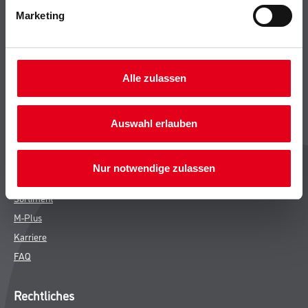
Marketing
Bodenbeläge
Wand- & Deckenbeläge
Werkzeug & Maschinen
Verbrauchsmaterialien
Alle zulassen
CMS Gruppe
Auswahl erlauben
Unternehmen
Leistungen
Nur notwendige zulassen
Händler
Sortiment
M-Plus
Karriere
FAQ
Rechtliches