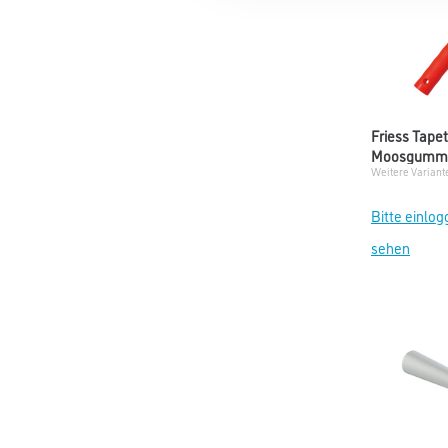
Friess Tape
Moosgumm
Weitere Variant
Bitte einlog
sehen