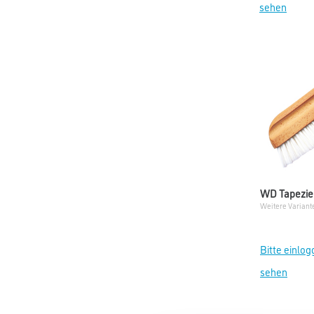
sehen
WD Tapezie
Weitere Variant
Bitte einlog
sehen