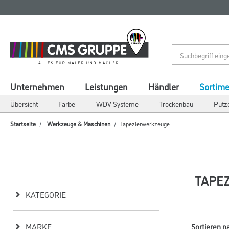
Zum
Zum
Inhalt
Navigationsmenü
springen
springen
Unternehmen
Leistungen
Händler
Sortim
Übersicht
Farbe
WDV-Systeme
Trockenbau
Putz
Startseite
Werkzeuge & Maschinen
Tapezierwerkzeuge
TAPE
KATEGORIE
MARKE
Sortieren n