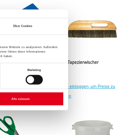
Über Cookies
 unsere Website zu analysieren. Außerdem
rtner führen diese Informationen
lt haben.
ezierspachtel
WD Tapezierwischer
Varianten verfügbar
Marketing
einloggen, um Preise zu
Bitte einloggen, um Preise zu
sehen
Alle zulassen