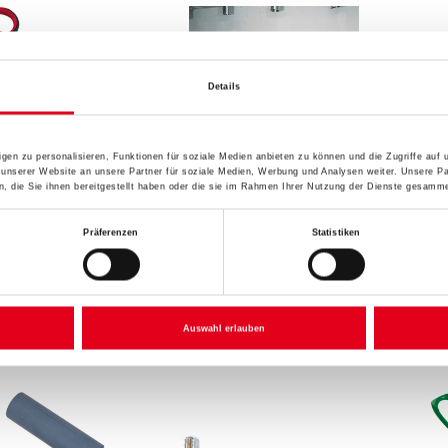
Details
gen zu personalisieren, Funktionen für soziale Medien anbieten zu können und die Zugriffe auf
 unserer Website an unsere Partner für soziale Medien, Werbung und Analysen weiter. Unsere Pa
 die Sie ihnen bereitgestellt haben oder die sie im Rahmen Ihrer Nutzung der Dienste gesamme
schere Finny
Euroline Holz-Tapeziertisch
WD Tap
eurotap 812
Weitere 
Präferenzen
Statistiken
Weitere Varianten verfügbar
gen, um Preise zu
Bitte einloggen, um Preise zu
Bitte 
sehen
sehen
Auswahl erlauben