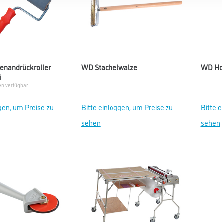
tenandrückroller
WD Stachelwalze
WD Hoh
i
en verfügbar
gen, um Preise zu
Bitte einloggen, um Preise zu
Bitte 
sehen
sehen