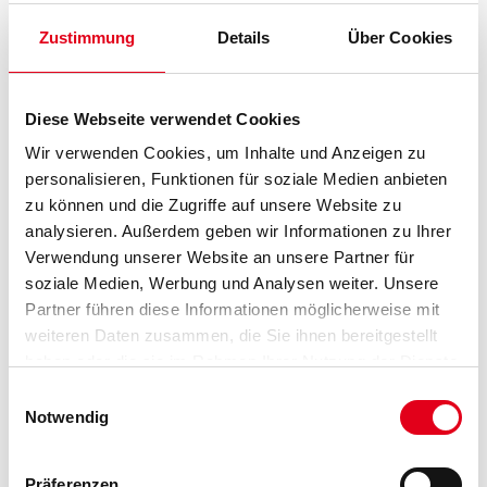
WD Abstreifgitter Metall 22x30cm
Art-Nr.:
4086-006034
Zustimmung
Details
Über Cookies
Größe
Diese Webseite verwendet Cookies
Wir verwenden Cookies, um Inhalte und Anzeigen zu
Länge in Millimeter
personalisieren, Funktionen für soziale Medien anbieten
zu können und die Zugriffe auf unsere Website zu
analysieren. Außerdem geben wir Informationen zu Ihrer
Breite in millimeter
Verwendung unserer Website an unsere Partner für
soziale Medien, Werbung und Analysen weiter. Unsere
Partner führen diese Informationen möglicherweise mit
weiteren Daten zusammen, die Sie ihnen bereitgestellt
haben oder die sie im Rahmen Ihrer Nutzung der Dienste
Umrechnungsfaktoren
gesammelt haben.
Einwilligungsauswahl
Notwendig
Präferenzen