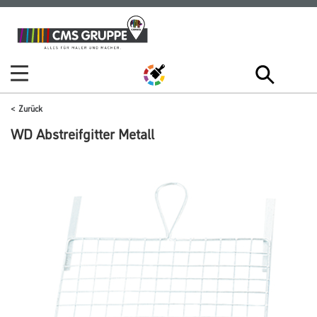
Zum
Zum
Inhalt
Navigationsmenü
springen
springen
Zurück
WD Abstreifgitter Metall