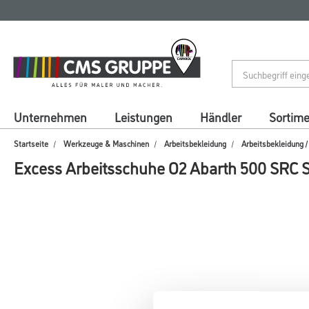
Zum
Zum
Inhalt
Navigationsmenü
springen
springen
Unternehmen
Leistungen
Händler
Sortim
Startseite
Werkzeuge & Maschinen
Arbeitsbekleidung
Arbeitsbekleidung 
Excess Arbeitsschuhe O2 Abarth 500 SRC 