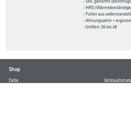
- SRC genormt (bestmög
- HRO (Wärmebeständigkei
- Futter aus widerstandsf
- Atmungsaktiv + ergono
- Größen: 36 bis 48
Shop
Farbe
Verbrauchsmate
WDV-Systeme
Trockenbau
Putze- und Spachtelmassen
Bodenbeläge
Wand- & Deckenbeläge
Werkzeug & Maschinen