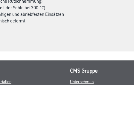
liche Rutschhemmung)
t der Sohle bei 300 ˚C)
ähigen und abriebfesten Einsätzen
misch geformt
CMS Gruppe
rialien
Unternehmen
Leistungen
Händler
Sortiment
M-Plus
Karriere
FAQ