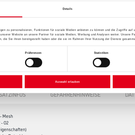
Details
Umrechnungsfaktoren
gen zu personalisieren, Funktionen für soziale Medien anbieten zu können und die Zugriffe auf
 unserer Website an unsere Partner für soziale Medien, Werbung und Analysen weiter. Unsere Pa
 die Sie ihnen bereitgestellt haben oder die sie im Rahmen Ihrer Nutzung der Dienste gesamme
Präferenzen
Statistiken
Auswahl erlauben
SATZINFOS
GEFAHRENHINWEISE
DAT
 - Mesh
 - O2
eigenschaften)