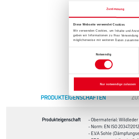
Zustimmung
Diese Webseite verwendet Cookies
Wir verwenden Cookies, um Inhalte und Anzei
geben wir Informationen zu Ihrer Verwendung
möglicherweise mit weiteren Daten zusammen,
Einwilligungsauswahl
Notwendig
Nur notwendige zulassen
CURRENT
PRODUKTEIGENSCHAFTEN
ZU
TAB:
Produkteigenschaft
- Obermaterial: Wildleder
- Norm: EN ISO 20347/2012
- E.V.A Sohle (Dämpfungs