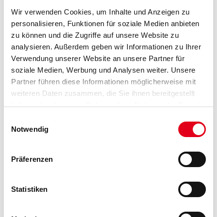
Wir verwenden Cookies, um Inhalte und Anzeigen zu
personalisieren, Funktionen für soziale Medien anbieten
VIELLEICHT GEFÄLLT IHNEN AUCH...
zu können und die Zugriffe auf unsere Website zu
analysieren. Außerdem geben wir Informationen zu Ihrer
Verwendung unserer Website an unsere Partner für
soziale Medien, Werbung und Analysen weiter. Unsere
Partner führen diese Informationen möglicherweise mit
weiteren Daten zusammen, die Sie ihnen bereitgestellt
haben oder die sie im Rahmen Ihrer Nutzung der Dienste
gesammelt haben.
Einwilligungsauswahl
Orac Decofix Pro FDP 500
Orac Decofix Ultra FX 400
Notwendig
310ml Kleben an Wand
270 ml für Stoßstellen
und Decke innen
3009-000374
3009-000875
Präferenzen
Bitte einloggen, um Preise zu
Bitte einloggen, um Preise zu
sehen
sehen
Statistiken