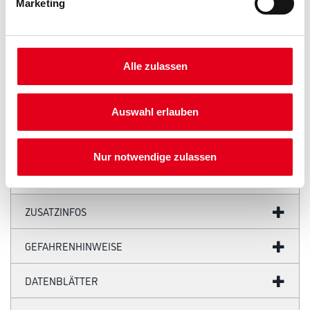
Marketing
PRODUKTEIGENSCHAFTEN
Produkteigenschaft
Alle zulassen
- Sockelleiste
- Wasserfest
- Überstreichbar
- Einfach zu installieren
Auswahl erlauben
- Überragende Qualität
- Flexibel
Nur notwendige zulassen
ZUSATZINFOS
GEFAHRENHINWEISE
DATENBLÄTTER