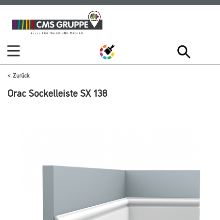
Zum
Zum
Inhalt
Navigationsmenü
springen
springen
Zurück
Orac Sockelleiste SX 138