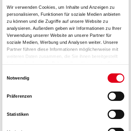
Wir verwenden Cookies, um Inhalte und Anzeigen zu
personalisieren, Funktionen für soziale Medien anbieten
VIELLEICHT GEFÄLLT IHNEN AUCH...
zu können und die Zugriffe auf unsere Website zu
analysieren. Außerdem geben wir Informationen zu Ihrer
Verwendung unserer Website an unsere Partner für
soziale Medien, Werbung und Analysen weiter. Unsere
Partner führen diese Informationen möglicherweise mit
weiteren Daten zusammen, die Sie ihnen bereitgestellt
haben oder die sie im Rahmen Ihrer Nutzung der Dienste
gesammelt haben.
Einwilligungsauswahl
Orac Decofix Pro FDP 500
Orac Decofix Ultra FX 400
Notwendig
310ml Kleben an Wand
270 ml für Stoßstellen
und Decke innen
3009-000374
3009-000875
Präferenzen
Bitte einloggen, um Preise zu
Bitte einloggen, um Preise zu
sehen
sehen
Statistiken