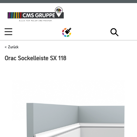
Zum
Zum
Inhalt
Navigationsmenü
springen
springen
Zurück
Orac Sockelleiste SX 118