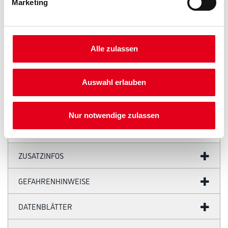
Marketing
PRODUKTEIGENSCHAFTEN
Produkteigenschaft
Alle zulassen
- Sockelleiste
- Wasserfest
- Überstreichbar
- Einfach zu installieren
Auswahl erlauben
- Überragende Qualität
- Flexibel
Nur notwendige zulassen
ZUSATZINFOS
GEFAHRENHINWEISE
DATENBLÄTTER