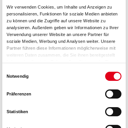
Wir verwenden Cookies, um Inhalte und Anzeigen zu
personalisieren, Funktionen für soziale Medien anbieten
VIELLEICHT GEFÄLLT IHNEN AUCH...
zu können und die Zugriffe auf unsere Website zu
analysieren. Außerdem geben wir Informationen zu Ihrer
Verwendung unserer Website an unsere Partner für
soziale Medien, Werbung und Analysen weiter. Unsere
Partner führen diese Informationen möglicherweise mit
weiteren Daten zusammen, die Sie ihnen bereitgestellt
haben oder die sie im Rahmen Ihrer Nutzung der Dienste
gesammelt haben.
Einwilligungsauswahl
Orac Decofix Pro FDP 500
Orac Decofix Ultra FX 400
Notwendig
310ml Kleben an Wand
270 ml für Stoßstellen
und Decke innen
3009-000374
3009-000875
Präferenzen
Bitte einloggen, um Preise zu
Bitte einloggen, um Preise zu
sehen
sehen
Statistiken