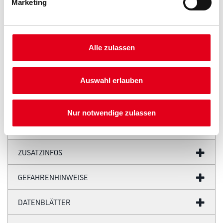
Marketing
PRODUKTEIGENSCHAFTEN
Produkteigenschaft
Alle zulassen
- Eckleiste
- Wasserfest
- Überstreichbar
- Einfach zu installieren
Auswahl erlauben
- Überragende Qualität
- Flexibel
Nur notwendige zulassen
ZUSATZINFOS
GEFAHRENHINWEISE
DATENBLÄTTER