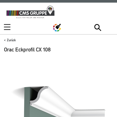
Zum
Zum
Inhalt
Navigationsmenü
springen
springen
Zurück
Orac Eckprofil CX 108