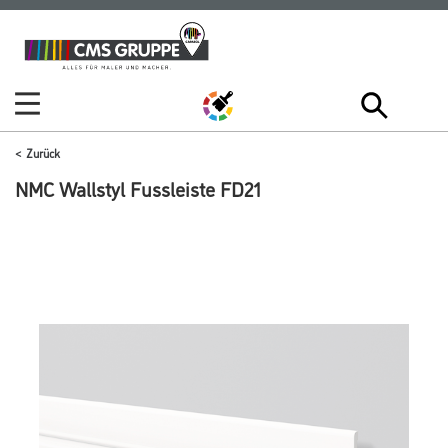
Zum
Zum
Inhalt
Navigationsmenü
springen
springen
Zurück
NMC Wallstyl Fussleiste FD21