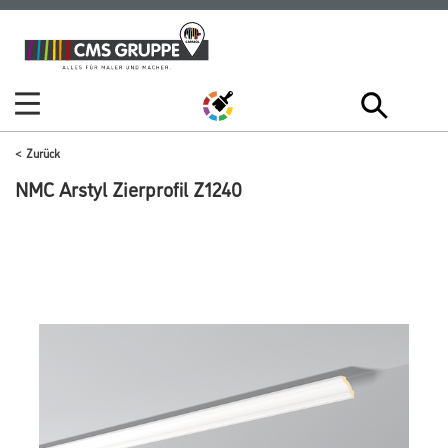
Zum
Zum
Inhalt
Navigationsmenü
springen
springen
Zurück
NMC Arstyl Zierprofil Z1240