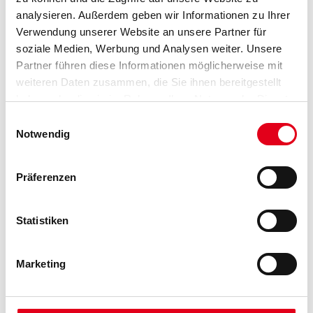
analysieren. Außerdem geben wir Informationen zu Ihrer
Verwendung unserer Website an unsere Partner für
soziale Medien, Werbung und Analysen weiter. Unsere
Partner führen diese Informationen möglicherweise mit
weiteren Daten zusammen, die Sie ihnen bereitgestellt
haben oder die sie im Rahmen Ihrer Nutzung der Dienste
gesammelt haben.
Einwilligungsauswahl
VIELLEICHT GEFÄLLT IHNEN AUCH...
Notwendig
Präferenzen
Statistiken
Marketing
NMC Adefix Kleber 310ml
Kleber/Spachtelmasse
u.Verfugungsmater.