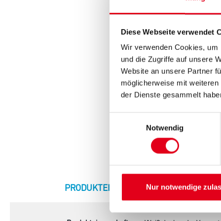
Diese Webseite verwendet 
Wir verwenden Cookies, um I
und die Zugriffe auf unsere 
Website an unsere Partner fü
möglicherweise mit weiteren
der Dienste gesammelt habe
Einwilligungsauswahl
Notwendig
CURRENT
PRODUKTEIGENSCHAFTEN
ZU
Nur notwendige zula
TAB: