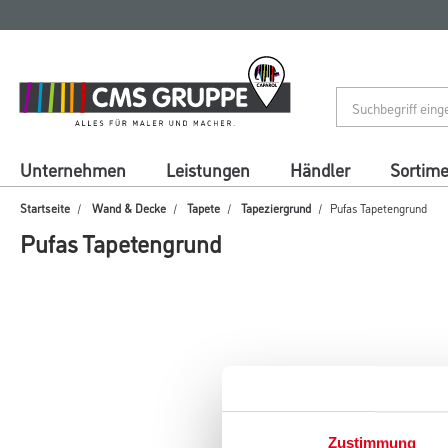
Zum
Zum
Inhalt
Navigationsmenü
springen
springen
Unternehmen
Leistungen
Händler
Sortim
Startseite
Wand & Decke
Tapete
Tapeziergrund
Pufas Tapetengrund
Pufas Tapetengrund
Zustimmung