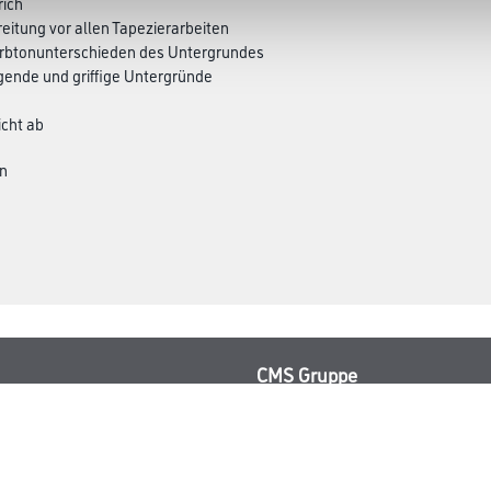
rich
eitung vor allen Tapezierarbeiten
arbtonunterschieden des Untergrundes
gende und griffige Untergründe
icht ab
en
CMS Gruppe
rialien
Unternehmen
Leistungen
Händler