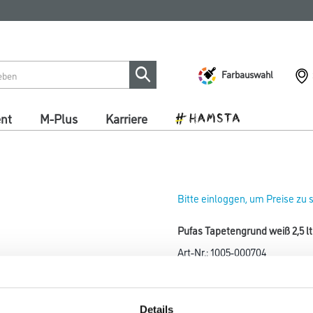
Farbauswahl
ent
M-Plus
Karriere
Bitte einloggen, um Preise zu
Pufas Tapetengrund weiß 2,5 lt
Art-Nr.:
1005-000704
Rationelle und sichere Unterg
farbliche Unterschiede egalisie
der Untergrund erhält eine gle
Details