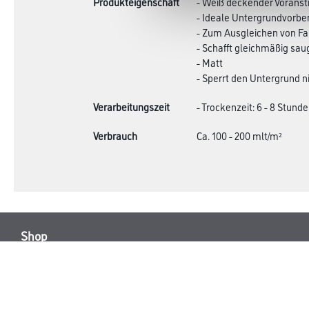
Produkteigenschaft
- Weiß deckender Voranst
- Ideale Untergrundvorber
- Zum Ausgleichen von F
- Schafft gleichmäßig sau
- Matt
- Sperrt den Untergrund n
Verarbeitungszeit
- Trockenzeit: 6 - 8 Stund
Verbrauch
Ca. 100 - 200 mlt/m²
Shop
Farbe
Verbrauchsmate
WDV-Systeme
Trockenbau