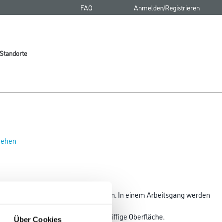
FAQ
Anmelden/Registrieren
Standorte
 sehen
rundvorbereitung vor dem Tapezieren. In einem Arbeitsgang werden
rt,
ichmäßige Saugfähigkeit und eine griffige Oberfläche.
Über Cookies