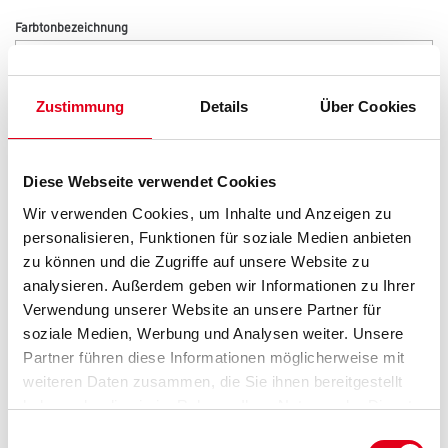
Farbtonbezeichnung
Länge in centimeter
Zustimmung
Details
Über Cookies
Breite in centimeter
Diese Webseite verwendet Cookies
Wir verwenden Cookies, um Inhalte und Anzeigen zu
personalisieren, Funktionen für soziale Medien anbieten
Gebinde
zu können und die Zugriffe auf unsere Website zu
analysieren. Außerdem geben wir Informationen zu Ihrer
Verwendung unserer Website an unsere Partner für
soziale Medien, Werbung und Analysen weiter. Unsere
Partner führen diese Informationen möglicherweise mit
weiteren Daten zusammen, die Sie ihnen bereitgestellt
Umrechnungsfaktoren
haben oder die sie im Rahmen Ihrer Nutzung der Dienste
gesammelt haben.
Einwilligungsauswahl