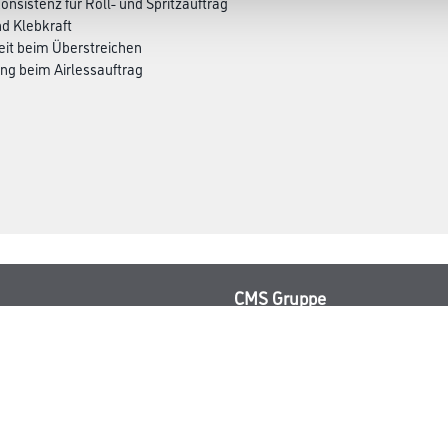
onsistenz für Roll- und Spritzauftrag
d Klebkraft
eit beim Überstreichen
ung beim Airlessauftrag
CMS Gruppe
rialien
Unternehmen
Leistungen
Händler
Sortiment
M-Plus