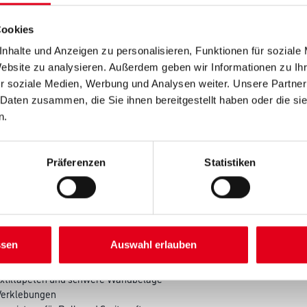
Farbtonbezeichnung
Cookies
nhalte und Anzeigen zu personalisieren, Funktionen für soziale
Website zu analysieren. Außerdem geben wir Informationen zu I
r soziale Medien, Werbung und Analysen weiter. Unsere Partner
Umrechnungsfaktoren
 Daten zusammen, die Sie ihnen bereitgestellt haben oder die s
n.
Präferenzen
Statistiken
SATZINFOS
GEFAHRENHINWEISE
DAT
ssen
Auswahl erlauben
extiltapeten und schwere Wandbeläge
 Verklebungen