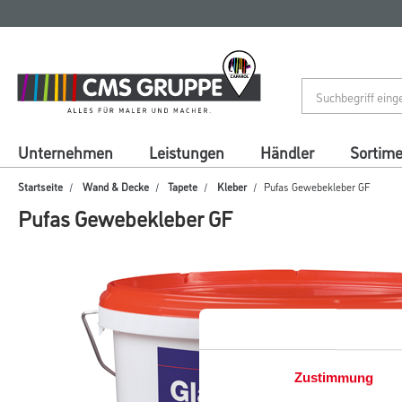
Zum
Zum
Inhalt
Navigationsmenü
springen
springen
Unternehmen
Leistungen
Händler
Sortim
Startseite
Wand & Decke
Tapete
Kleber
Pufas Gewebekleber GF
Pufas Gewebekleber GF
Zustimmung