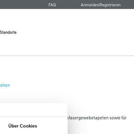
FAQ
Anmelden/Registrieren
Standorte
 sehen
skleber für Glasfasergewebe und Glasfasergewebetapeten sowie für
en.
Über Cookies