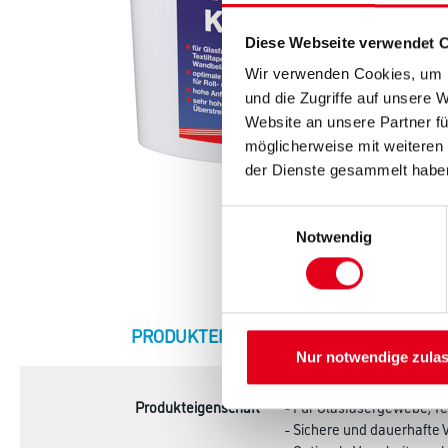
Diese Webseite verwendet 
Wir verwenden Cookies, um I
und die Zugriffe auf unsere 
Website an unsere Partner fü
möglicherweise mit weiteren
der Dienste gesammelt habe
Einwilligungsauswahl
Notwendig
CURRENT
PRODUKTEIGENSCHAFTEN
ZU
TAB:
Nur notwendige zula
Produkteigenschaft
- Für Glasfasergewebe, T
- Sichere und dauerhafte