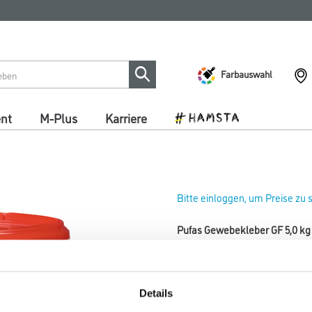
Farbauswahl
ent
M-Plus
Karriere
Bitte einloggen, um Preise zu
Pufas Gewebekleber GF 5,0 kg
Art-Nr.:
1005-000066
Gebrauchsfertiger Dispersion
schwere Textil- und Vinyltapet
Details