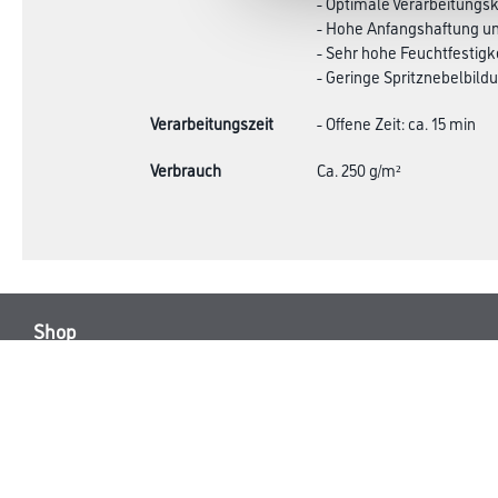
- Optimale Verarbeitungsk
- Hohe Anfangshaftung un
- Sehr hohe Feuchtfestigk
- Geringe Spritznebelbild
Verarbeitungszeit
- Offene Zeit: ca. 15 min
Verbrauch
Ca. 250 g/m²
Shop
Farbe
Verbrauchsmate
WDV-Systeme
Trockenbau
Putze- und Spachtelmassen
Bodenbeläge