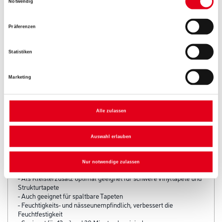
Notwendig
Umrechnungsfaktoren
Präferenzen
Statistiken
Marketing
Alle zulassen
PRODUKTEIGENSCHAFTEN
Auswahl erlauben
Produkteigenschaft
- Hohe Klebkraft auf Textiltapete, PVC Folien und Metalltapeten
Nur notwendige zulassen
- 2-in1-Anwendung als Tapetenkleber und Kleisterzusatz
- Als Kleisterzusatz optimal geeignet für schwere Vinyltapete und
Strukturtapete
- Auch geeignet für spaltbare Tapeten
- Feuchtigkeits- und nässeunempfindlich, verbessert die
Feuchtfestigkeit