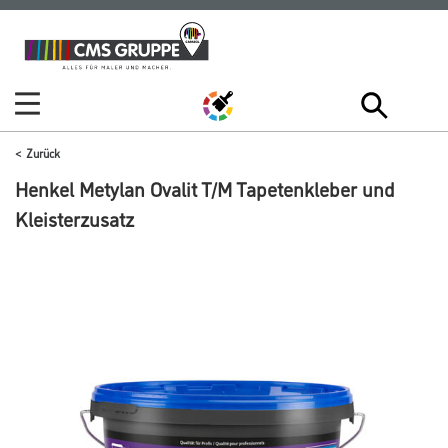
Zum
Zum
Inhalt
Navigationsmenü
springen
springen
Zurück
Henkel Metylan Ovalit T/M Tapetenkleber und
Kleisterzusatz