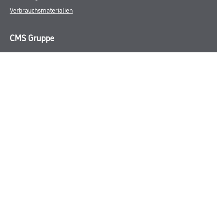
Verbrauchsmaterialien
CMS Gruppe
Unternehmen
Leistungen
Händler
Sortiment
M-Plus
Karriere
FAQ
Rechtliches
AGB
Nutzungsbedingungen
Impressum