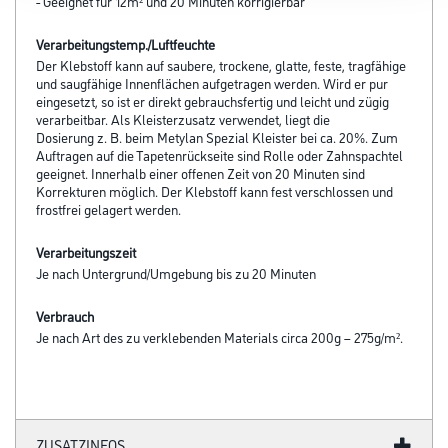
- Geeignet für 12m² und 20 Minuten korrigierbar
Verarbeitungstemp./Luftfeuchte
Der Klebstoff kann auf saubere, trockene, glatte, feste, tragfähige
und saugfähige Innenflächen aufgetragen werden. Wird er pur
eingesetzt, so ist er direkt gebrauchsfertig und leicht und zügig
verarbeitbar. Als Kleisterzusatz verwendet, liegt die
Dosierung z. B. beim Metylan Spezial Kleister bei ca. 20%. Zum
Auftragen auf die Tapetenrückseite sind Rolle oder Zahnspachtel
geeignet. Innerhalb einer offenen Zeit von 20 Minuten sind
Korrekturen möglich. Der Klebstoff kann fest verschlossen und
frostfrei gelagert werden.
Verarbeitungszeit
Je nach Untergrund/Umgebung bis zu 20 Minuten
Verbrauch
Je nach Art des zu verklebenden Materials circa 200g – 275g/m².
ZUSATZINFOS