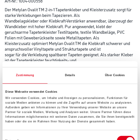
Art-Nr.:
1004-000558
Der Metylan Ovalit TM 2-in-1 Tapetenkleber und Kleisterzusatz sorgt für
starke Verklebungen beim Tapezieren. Als
Wandbelagskleber oder Klebkraft-Verstärker anwendbar, überzeugt der
Wandkleber mit hoher Klebkraft. Pur angewendet, klebt der
geruchsarme Tapetenkleister Textiltapete, textile Wandbeläge, PVC
Folien mit Geweberückseite sowie Metalltapeten. Als
Kleisterzusatz optimiert Metylan Ovalit TM die Klebkraft schwerer und
anspruchsvoller Vinyltapete und Strukturtapete und ist
sogar für die Verklebung spaltbarer Tapeten geeignet. Als starker Kleber
ist der Tapetenkleister feuchtigkeits- und
nässeunempfindlich und verbessert die Feuchtfestigkeit – für einen
starken Einsatz in Bad und Küche! Mit einer Rolle oder einem
Zustimmung
Details
Über Cookies
Zahnspachtel kann der transparent trocknende Tapetenkleber leicht und
zügig aufgetragen und innerhalb von 20 Minuten korrigiert
werden. Zugelassen auch als Schiffsausrüstungsprodukt, ist der Kleber
Diese Webseite verwendet Cookies
ergiebig für bis zu 3,75m² Tapete.
Wir verwenden Cookies, um Inhalte und Anzeigen zu personalisieren, Funktionen für
soziale Medien anbieten zu können und die Zugriffe auf unsere Website zu analysieren.
Gebinde
Außerdem geben wir Informationen zu Ihrer Verwendung unserer Website an unsere
Partner für soziale Medien, Werbung und Analysen weiter. Unsere Partner führen diese
Informationen möglicherweise mit weiteren Daten zusammen, die Sie ihnen bereitgestellt
haben oder die sie im Rahmen Ihrer Nutzung der Dienste gesammelt haben.
Einwilligungsauswahl