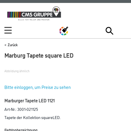
Zum
Zum
Inhalt
Navigationsmenü
springen
springen
Zurück
Marburg Tapete square LED
Abbildung ähnlich
Bitte einloggen, um Preise zu sehen
Marburger Tapete LED 1121
Art-Nr.:
3001-021125
Tapete der Kollektion squareLED.
Farbtonbezeichnung