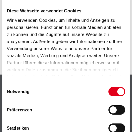
Diese Webseite verwendet Cookies
Wir verwenden Cookies, um Inhalte und Anzeigen zu
personalisieren, Funktionen für soziale Medien anbieten
ZUSATZINFOS
zu können und die Zugriffe auf unsere Website zu
analysieren. Außerdem geben wir Informationen zu Ihrer
GEFAHRENHINWEISE
Verwendung unserer Website an unsere Partner für
soziale Medien, Werbung und Analysen weiter. Unsere
SPEZIFIKATIONEN
Partner führen diese Informationen möglicherweise mit
weiteren Daten zusammen, die Sie ihnen bereitgestellt
haben oder die sie im Rahmen Ihrer Nutzung der Dienste
Shop
gesammelt haben.
Einwilligungsauswahl
Notwendig
Farbe
WDV-Systeme
Präferenzen
Trockenbau
Putze- und Spachtelmassen
Bodenbeläge
Statistiken