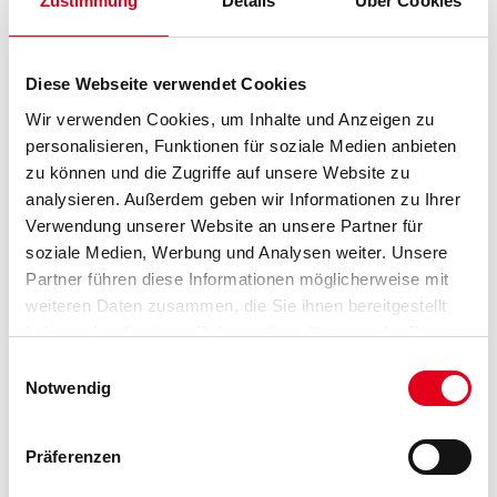
Zustimmung
Details
Über Cookies
Länge in centimeter
Diese Webseite verwendet Cookies
Wir verwenden Cookies, um Inhalte und Anzeigen zu
personalisieren, Funktionen für soziale Medien anbieten
Gebinde
zu können und die Zugriffe auf unsere Website zu
analysieren. Außerdem geben wir Informationen zu Ihrer
Verwendung unserer Website an unsere Partner für
soziale Medien, Werbung und Analysen weiter. Unsere
Partner führen diese Informationen möglicherweise mit
weiteren Daten zusammen, die Sie ihnen bereitgestellt
Umrechnungsfaktoren
haben oder die sie im Rahmen Ihrer Nutzung der Dienste
gesammelt haben.
Einwilligungsauswahl
Notwendig
Präferenzen