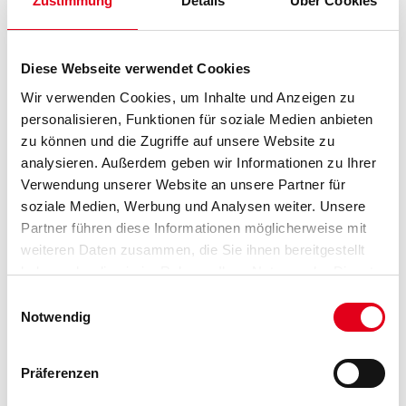
Zustimmung
Details
Über Cookies
Länge in centimeter
Diese Webseite verwendet Cookies
Wir verwenden Cookies, um Inhalte und Anzeigen zu
personalisieren, Funktionen für soziale Medien anbieten
Gebinde
zu können und die Zugriffe auf unsere Website zu
analysieren. Außerdem geben wir Informationen zu Ihrer
Verwendung unserer Website an unsere Partner für
soziale Medien, Werbung und Analysen weiter. Unsere
Partner führen diese Informationen möglicherweise mit
weiteren Daten zusammen, die Sie ihnen bereitgestellt
Umrechnungsfaktoren
haben oder die sie im Rahmen Ihrer Nutzung der Dienste
gesammelt haben.
Einwilligungsauswahl
Notwendig
Präferenzen