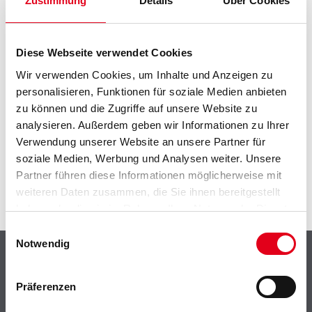
Zustimmung
Details
Über Cookies
PRODUKTEIGENSCHAFTEN
Diese Webseite verwendet Cookies
Wir verwenden Cookies, um Inhalte und Anzeigen zu
personalisieren, Funktionen für soziale Medien anbieten
zu können und die Zugriffe auf unsere Website zu
ZUSATZINFOS
analysieren. Außerdem geben wir Informationen zu Ihrer
Verwendung unserer Website an unsere Partner für
GEFAHRENHINWEISE
soziale Medien, Werbung und Analysen weiter. Unsere
Partner führen diese Informationen möglicherweise mit
SPEZIFIKATIONEN
weiteren Daten zusammen, die Sie ihnen bereitgestellt
haben oder die sie im Rahmen Ihrer Nutzung der Dienste
gesammelt haben.
Einwilligungsauswahl
Notwendig
Shop
Farbe
Präferenzen
WDV-Systeme