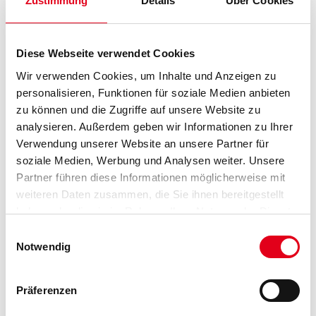
Zustimmung
Details
Über Cookies
Länge in centimeter
Diese Webseite verwendet Cookies
Wir verwenden Cookies, um Inhalte und Anzeigen zu
personalisieren, Funktionen für soziale Medien anbieten
Gebinde
zu können und die Zugriffe auf unsere Website zu
analysieren. Außerdem geben wir Informationen zu Ihrer
Verwendung unserer Website an unsere Partner für
soziale Medien, Werbung und Analysen weiter. Unsere
Partner führen diese Informationen möglicherweise mit
weiteren Daten zusammen, die Sie ihnen bereitgestellt
Umrechnungsfaktoren
haben oder die sie im Rahmen Ihrer Nutzung der Dienste
gesammelt haben.
Einwilligungsauswahl
Notwendig
Präferenzen