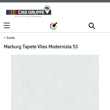
Zum
Zum
Inhalt
Navigationsmenü
springen
springen
Zurück
Marburg Tapete Vlies Modernista 53