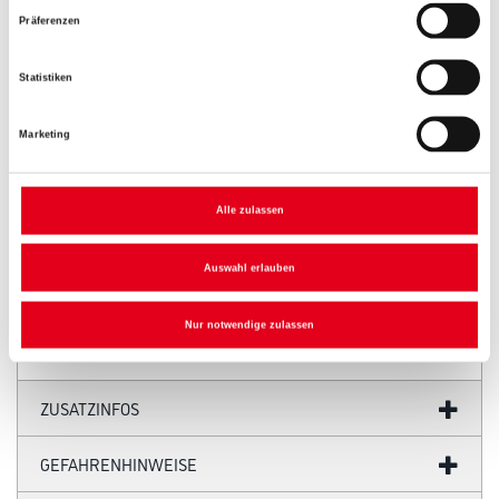
Präferenzen
Umrechnungsfaktoren
Statistiken
Marketing
Alle zulassen
Auswahl erlauben
PRODUKTEIGENSCHAFTEN
Nur notwendige zulassen
ZUSATZINFOS
GEFAHRENHINWEISE