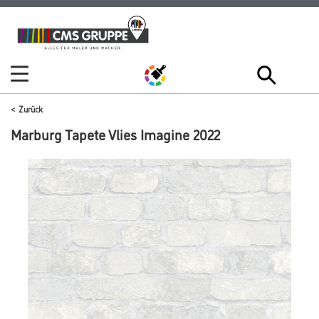
Zum
Zum
Inhalt
Navigationsmenü
springen
springen
Zurück
Marburg Tapete Vlies Imagine 2022