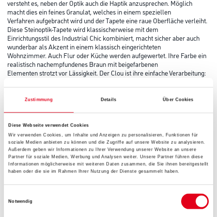
versteht es, neben der Optik auch die Haptik anzusprechen. Möglich
macht dies ein feines Granulat, welches in einem speziellen
Verfahren aufgebracht wird und der Tapete eine raue Oberfläche verleiht.
Diese Steinoptik-Tapete wird klassischerweise mit dem
Einrichtungsstil des Industrial Chic kombiniert, macht sicher aber auch
wunderbar als Akzent in einem klassisch eingerichteten
Wohnzimmer. Auch Flur oder Küche werden aufgewertet. Ihre Farbe ein
realistisch nachempfundenes Braun mit beigefarbenen
Elementen strotzt vor Lässigkeit. Der Clou ist ihre einfache Verarbeitung:
Der Kleister wird auf die Wand aufgetragen, die
Tapete eingelegt, und festgedrückt. Fertig. Und wenn ein Tapetenwechsel
ansteht, lässt sie sich ebenso leicht wieder entfernen:
Zustimmung
Details
Über Cookies
trocken und in ganzen Bahnen.
Diese Webseite verwendet Cookies
Farbtonbezeichnung
Wir verwenden Cookies, um Inhalte und Anzeigen zu personalisieren, Funktionen für
soziale Medien anbieten zu können und die Zugriffe auf unsere Website zu analysieren.
Außerdem geben wir Informationen zu Ihrer Verwendung unserer Website an unsere
Partner für soziale Medien, Werbung und Analysen weiter. Unsere Partner führen diese
Informationen möglicherweise mit weiteren Daten zusammen, die Sie ihnen bereitgestellt
Gebinde
haben oder die sie im Rahmen Ihrer Nutzung der Dienste gesammelt haben.
Einwilligungsauswahl
Notwendig