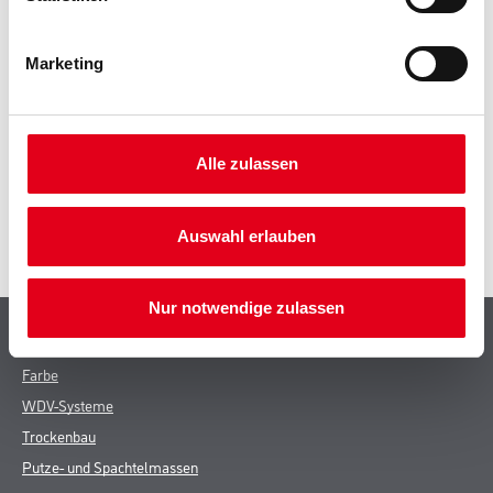
Marketing
ZUSATZINFOS
Alle zulassen
GEFAHRENHINWEISE
SPEZIFIKATIONEN
Auswahl erlauben
Nur notwendige zulassen
Shop
Farbe
WDV-Systeme
Trockenbau
Putze- und Spachtelmassen