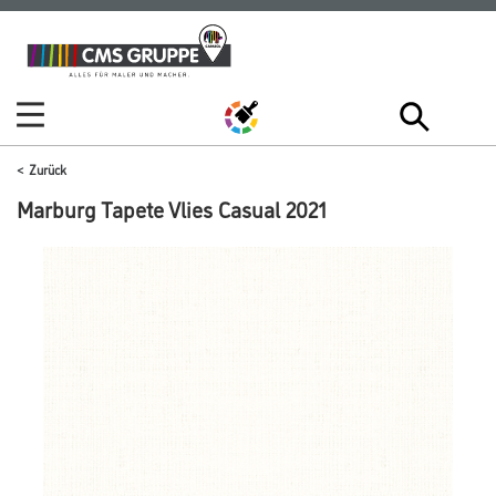
Zum
Zum
Inhalt
Navigationsmenü
springen
springen
Zurück
Marburg Tapete Vlies Casual 2021