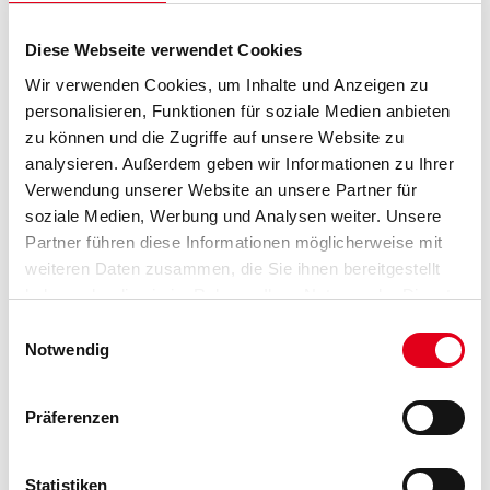
Farbtonbezeichnung
Diese Webseite verwendet Cookies
Wir verwenden Cookies, um Inhalte und Anzeigen zu
Gebinde
personalisieren, Funktionen für soziale Medien anbieten
zu können und die Zugriffe auf unsere Website zu
analysieren. Außerdem geben wir Informationen zu Ihrer
Verwendung unserer Website an unsere Partner für
soziale Medien, Werbung und Analysen weiter. Unsere
Umrechnungsfaktoren
Partner führen diese Informationen möglicherweise mit
weiteren Daten zusammen, die Sie ihnen bereitgestellt
haben oder die sie im Rahmen Ihrer Nutzung der Dienste
gesammelt haben.
Einwilligungsauswahl
Notwendig
Präferenzen
PRODUKTEIGENSCHAFTEN
Statistiken