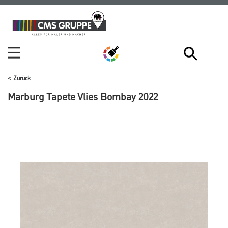
Zum
Zum
Inhalt
Navigationsmenü
springen
springen
Zurück
Marburg Tapete Vlies Bombay 2022