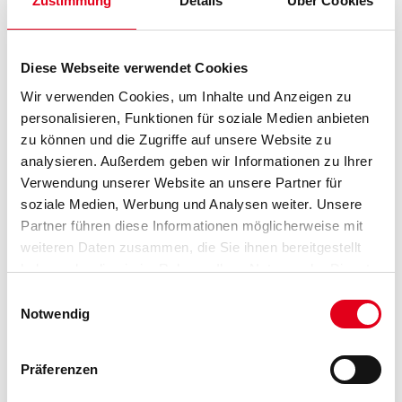
Zustimmung
Details
Über Cookies
Länge in centimeter
Diese Webseite verwendet Cookies
Wir verwenden Cookies, um Inhalte und Anzeigen zu
personalisieren, Funktionen für soziale Medien anbieten
Gebinde
zu können und die Zugriffe auf unsere Website zu
analysieren. Außerdem geben wir Informationen zu Ihrer
Verwendung unserer Website an unsere Partner für
soziale Medien, Werbung und Analysen weiter. Unsere
Partner führen diese Informationen möglicherweise mit
weiteren Daten zusammen, die Sie ihnen bereitgestellt
Umrechnungsfaktoren
haben oder die sie im Rahmen Ihrer Nutzung der Dienste
gesammelt haben.
Einwilligungsauswahl
Notwendig
Präferenzen